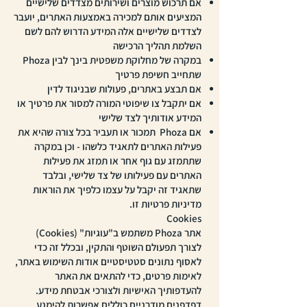
אם תרכוש מוצרים ושירותים מצדדים שלישיים
המציעים אותם למכירה באמצעות האתרים, יועבר
לצדדים שלישיים אלה המידע הדרוש להם לשם
השלמת תהליך הרכישה
במקרה של מחלוקת משפטית בינך לבין Phoza
שתחייב חשיפת פרטיך
אם תבצע באתרים, פעולות שבניגוד לדין
אם יתקבל צו שיפוטי המורה למסור את פרטיך או
המידע אודותיך לצד שלישי
אם Phoza תמכור או תעביר בכל צורה שהיא את
פעילות האתרים לתאגיד כלשהו - וכן במקרה
שתתמזג עם גוף אחר או תמזג את פעילות
האתרים עם פעילותו של צד שלישי, ובלבד
שתאגיד זה יקבל על עצמו כלפיך את הוראות
מדיניות פרטיות זו.
Cookies
אתר Phoza משתמש ב"עוגיות" (Cookies)
לצורך תפעולם השוטף והתקין, ובכלל זה כדי
לאסוף נתונים סטטיסטיים אודות השימוש באתר,
לאימות פרטים, כדי להתאים את האתר
להעדפותיך האישיות ולצורכי אבטחת מידע.
דפדפנים מודרניים כוללים אפשרות להימנע