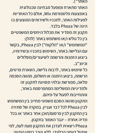
האתר").
האתר מתארח ומופעל מבחינה טכנולוגית
באמצעות פלטפורמת Wix, אולם כל האחריות
לפעילות האתר, לתכניו ולשירותים המוצעים בו
הינה של Phoza בלבד.
תקנון זה מסדיר את מכלול היחסים המשפטיים
בין כל גולש ו/או משתמש באתר (להלן:
"המשתמש" ו/או "הלקוח") לבין Phoza, בקשר
עם הגלישה באתר, השימוש בתכניו ובשירותיו,
ביצוע הזמנות והרשמה לשיעורים/מסלולים
וכיוצ"ב.
כל שימוש באתר, לרבות גלישה, השארת פרטים,
הרשמה, ביצוע הזמנה או תשלום, מהווה הסכמה
מלאה, מפורשת ובלתי מסויגת לתקנון זה
ולמדיניות המשלימה המתפרסמת באתר,
והתחייבות לפעול על-פיהם.
התקנון מהווה הסכם משפטי מחייב בין המשתמש
לבין Phoza לכל דבר ועניין. במקרה של סתירה
בין התקנון לבין פרסום/תוכן אחר באתר או בכל
מדיה אחרת – יגבר האמור בתקנון.
Phoza רשאית לעדכן את התקנון מעת לעת, לפי
שיקול דעתה הבלעדי, ללא צורך במתן הודעה