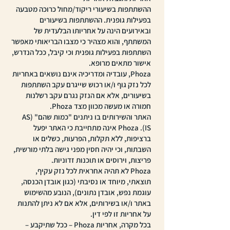
ההשתתפות בשיעורי ריקוד/מחול כרוכה מטבעה
בפעילות גופנית. ההשתתפות בשיעורים
ובאירועים הינה על אחריותו הבלעדית של
המשתתף, והוא מצהיר כי מצבו הבריאותי מאפשר
השתתפות בפעילות גופנית וכי קיבל, ככל הנדרש,
אישור מתאים מרופא.
Phoza, עובדיה ומדריכיה אינם נושאים באחריות
לכל נזק גוף ו/או רכוש שייגרם עקב השתתפות
בשיעורים, אלא אם הנזק נגרם עקב רשלנות
חמורה או מעשה מכוון מצד Phoza.
האתר והשירותים בו ניתנים "כמות שהם" (AS
IS). Phoza אינה מתחייבת כי האתר יפעל
ברציפות, ללא תקלות, הפרעות, כשלים או
השבתות, וכי יהיה חסין מפני גישה בלתי מורשית,
פריצות, וירוסים או תוכנות זדוניות.
Phoza לא תהיה אחראית לכל נזק עקיף,
תוצאתי, מיוחד או נסיבתי (כגון אובדן הכנסה,
עוגמת נפש, אובדן נתונים), הנובע מהשימוש
באתר ו/או בשירותים, אלא אם לא ניתן להתנות
על אחריות זו לפי דין.
בכל מקרה, אחריות Phoza – ככל שתיקבע –