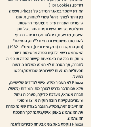
דפדפן, Cookies וכו'(
המידע יישמר במאגר המידע של Phoza, וישמש
בין היתר לצורך:ניהול קשרי לקוחות, תיאום
שיעורים והעברת עדכונים;תיעוד הרשמות
ותשלומים;שיפור השירותים והתוכן;שליחת
הצעות, מבצעים, ניוזלטר ועדכונים – בכפוף
להסכמת המשתמש ובהתאם ל"חוק הספאם"
(חוק התקשורת (בזק ושידורים), תשמ"ב-1982).
המשתמש רשאי לבקש הסרה מרשימות דיוור
שיווקיות בכל עת באמצעות קישור הסרה או פנייה
לחברה, אך הסרה זו לא תמנע משלוח הודעות
תפעוליות הנוגעות לשירותים שנרשמו/נרכשו
בפועל.
Phoza לא תעביר מידע אישי לצדדים שלישיים,
אלא אם הדבר נדרש לצורך מתן השירות (למשל:
חברת אשראי, מערכת סליקה, מערכות ניהול
שיעורים);קיימת חובה חוקית או צו שיפוטי
המחייבים זאת;המידע הועבר בצורה שאינה מזהה
את המשתמש באופן אישי;ניתנה לכך הסכמת
המשתמש.
Phoza נוקטת באמצעי אבטחה סבירים להגנה