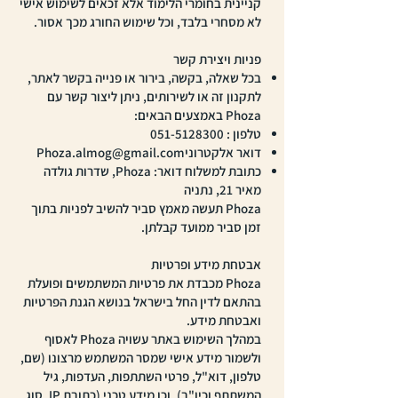
קניינית בחומרי הלימוד אלא זכאים לשימוש אישי
לא מסחרי בלבד, וכל שימוש החורג מכך אסור.
פניות ויצירת קשר
בכל שאלה, בקשה, בירור או פנייה בקשר לאתר,
לתקנון זה או לשירותים, ניתן ליצור קשר עם
Phoza באמצעים הבאים:
טלפון :
051-5128300
דואר אלקטרוני
Phoza.almog@gmail.com
כתובת למשלוח דואר: Phoza, שדרות גולדה
מאיר 21, נתניה
Phoza תעשה מאמץ סביר להשיב לפניות בתוך
זמן סביר ממועד קבלתן.
אבטחת מידע ופרטיות
Phoza מכבדת את פרטיות המשתמשים ופועלת
בהתאם לדין החל בישראל בנושא הגנת הפרטיות
ואבטחת מידע.
במהלך השימוש באתר עשויה Phoza לאסוף
ולשמור מידע אישי שמסר המשתמש מרצונו (שם,
טלפון, דוא"ל, פרטי השתתפות, העדפות, גיל
המשתתף וכיו"ב), וכן מידע טכני (כתובת IP, סוג