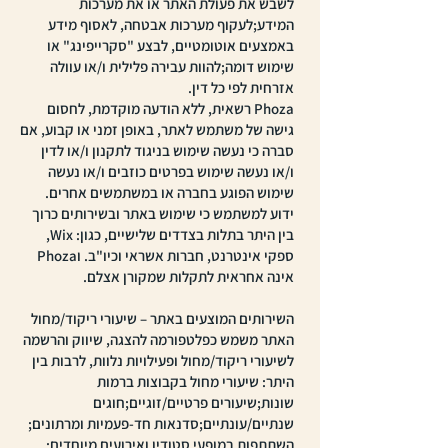
לשבש את פעולת האתר או את מערכות
המידע;לעקוף מערכות אבטחה, לאסוף מידע
באמצעים אוטומטיים, לבצע "סקרייפינג" או
שימוש דומה;להוות עבירה פלילית ו/או עוולה
אזרחית לפי כל דין.
Phoza רשאית, ללא הודעה מוקדמת, לחסום
גישה של משתמש לאתר, באופן זמני או קבוע, אם
סברה כי נעשה שימוש בניגוד לתקנון ו/או לדין
ו/או נעשה שימוש בפרטים כוזבים ו/או נעשה
שימוש הפוגע בחברה או במשתמשים אחרים.
ידוע למשתמש כי שימוש באתר ובשירותים כרוך
בין היתר בתלות בצדדים שלישיים, כגון: Wix,
ספקי אינטרנט, חברות אשראי וכיו"ב. וPhoza
אינה אחראית לתקלות שמקורן אצלם.
השירותים המוצעים באתר – שיעורי ריקוד/מחול
האתר משמש כפלטפורמה להצגה, שיווק והרשמה
לשיעורי ריקוד/מחול ופעילויות נלוות, לרבות בין
היתר: שיעורי מחול בקבוצות ברמות
שונות;שיעורים פרטיים/זוגיים;חוגים
שנתיים/עונתיים;סדנאות חד-פעמיות ומרתונים;
השתתפות במופעי סטודיו ואירועים מיוחדים;