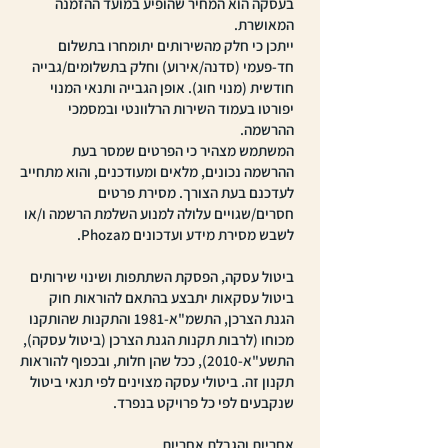
בעסקה הוא המחיר שהופיע במועד ההזמנה
המאושרת.
ייתכן כי חלק מהשירותים יתומחרו בתשלום
חד-פעמי (סדנה/אירוע) וחלק בתשלומים/גבייה
חודשית (מנוי חוג). אופן הגבייה ותנאי המנוי
יפורטו בעמוד השירות הרלוונטי ובמסמכי
ההרשמה.
המשתמש מצהיר כי הפרטים שמסר בעת
ההרשמה נכונים, מלאים ומעודכנים, והוא מתחייב
לעדכנם בעת הצורך. מסירת פרטים
חסרים/שגויים עלולה למנוע השלמת הרשמה ו/או
לשבש מסירת מידע ועדכונים מPhoza.
ביטול עסקה, הפסקת השתתפות ושינוי שירותים
ביטול עסקאות יתבצע בהתאם להוראות חוק
הגנת הצרכן, התשמ"א-1981 והתקנות שהותקנו
מכוחו (לרבות תקנות הגנת הצרכן (ביטול עסקה),
התשע"א-2010), ככל שהן חלות, ובכפוף להוראות
תקנון זה. ביטולי עסקה מצוינים לפי תנאי ביטול
שנקבעים לפי כל פרויקט בנפרד.
אחריות והגבלת אחריות