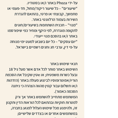
על-ידי Phoza באתר ו/או בסטודיו.
"שיעורים" – כל שיעור ריקוד/מחול, חד-פעמי או
מתמשך, קבוצתי או פרטי, בהתאם להגדרת
השירות בעמוד הרלוונטי באתר.
"מנוי" – תכנית השתתפות בשיעורים/חוגים
לתקופה מוגדרת, לפי היקף ומחיר כפי שיפורסמו
באתר ו/או בהסכם מנוי ייעודי.
"יום עסקים" – כל יום בשבוע למעט ימי מנוחה
על-פי דין, ערבי חג וחגים רשמיים בישראל.
תנאי שימוש באתר
השימוש באתר מותר לכל אדם אשר מעל גיל 18
ובעל כשרות משפטית; או eטין שקיבל את הסכמת
הוריו/אפוטרופוסיו לביצוע פעולה באתר (הזדהות
ו/או תשלום עבור קטין מהווה הצהרה כי ניתנה
הסכמה כאמור).
המשתמש מתחייב להשתמש באתר אך ורק
למטרות חוקיות ובהתאם לכל הוראות הדין ותקנון
זה, ולהימנע מכל שימוש העלול לפגוע בחברה,
במשתמשים אחרים או בצדדים שלישיים;