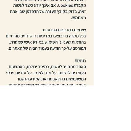
מקבלת Cookies. אם אינך יודע כיצד לעשות
זאת, בדוק בקובץ העזרה של הדפדפן שבו אתה
משתמש.
שינויים במדיניות הפרטיות
בכל מקרה בו יבוצעו במדיניות זו שינויים מהותיים
בהוראות שעניינן השימוש במידע אישי שמסרת,
תפורסם על-כך הודעה בעמוד הבית של האתרים.
נגישות
האתר מתחייב לעשות, כמיטב יכולתו, באמצעים
העומדים לרשותו, על מנת לשמור על סודיות פרטי
המשתמשים בו ולאבטח את המידע הנשמר
באתר. עם זאת, מאחר שמדובר בסביבה מקוונת
אין באפשרות האתר להבטיח באופן מוחלט
מניעת חדירות למחשביו או חשיפת המידע האגור
בהם. ככל ובמידה ויעלה בידי צד שלישי לחדור
למידע השמור באתר, לרבות מידע שנאגר אודות
משתמשים, ו/או להשתמש בו לרעה, לא תהיה
למשתמש כל טענה, תביעה או דרישה כלפי האתר
ו/או מי מטעמו.