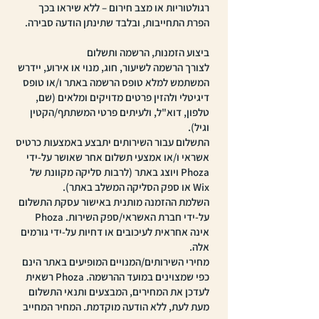
רגולטוריות או מצב חירום – ללא שיראו בכך
הפרת התחייבות, ובלבד שתינתן הודעה סבירה.
ביצוע הזמנות, הרשמה ותשלום
לצורך הרשמה לשיעור, חוג, מנוי או אירוע, יידרש
המשתמש למלא טופס הרשמה באתר ו/או טופס
דיגיטלי ולהזין פרטים מדויקים ומלאים (שם,
טלפון, דוא"ל, ולעיתים פרטי המשתתף/הקטין
וגיל).
התשלום עבור השירותים יתבצע באמצעות כרטיס
אשראי ו/או אמצעי תשלום אחר שאושר על-ידי
Phoza ויוצג באתר (לרבות סליקה מקוונת של
Wix או ספק הסליקה המשלב באתר).
השלמת ההזמנה מותנית באישור עסקת התשלום
על-ידי חברת האשראי/ספק השירות. Phoza
אינה אחראית לעיכובים או דחיות על-ידי גורמים
אלה.
מחירי השירותים/המנויים המופיעים באתר הינם
כפי שמצוינים במועד ההרשמה. Phoza רשאית
לעדכן את המחירים, המבצעים ותנאי התשלום
מעת לעת, ללא הודעה מוקדמת. המחיר המחייב