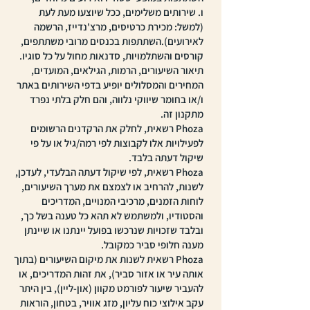
ו. שירותים משלימים, ככל שיוצעו מעת לעת
(למשל: מכירת כרטיסים, מרצ'נדייז, הרשמה
לאירועים).השתתפות בכנסים מרובי משתתפים,
קורסים והשתלמויות, סדנאות מחול על כל סוגיו.
תיאור השיעורים, הרמות, הגילאים, המועדים,
המחירים והמסלולים יופיע בדפי השירותים באתר
ו/או בחומר שיווקי נלווה, והם חלק בלתי נפרד
מתקנון זה.
Phoza רשאית, לחלק את הרקדנים הרשומים
לפעילויות אלו לקבוצות לפי רמה/גיל או על פי
שיקול דעתה בלבד.
Phoza רשאית, לפי שיקול דעתה הבלעדי, לעדכן,
לשנות, להרחיב או לצמצם את מערך השיעורים,
לוחות הזמנים, מרכיבי המנויים, המדריכים
והסטודיו, ולמשתמש לא תהא כל טענה בשל כך,
ובלבד שזכויות שנרכשו בפועל יינתנו או שיינתן
מענה חלופי סביר כמקובל.
Phoza רשאית לשנות את מיקום השיעורים (בתוך
אותה עיר או אזור סביר), את זהות המדריכים, או
להעביר שיעור לפורמט מקוון (און-ליין), בין היתר
עקב אילוצי כוח עליון, מזג אוויר, בטחון, הוראות