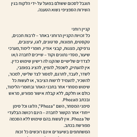
תוגבל לסכום ששולם בפועל על-ידי הלקוח בגין
השירות הספציפי נשוא הטענה.
קניין רוחני
כל זכויות הקניין הרוחני באתר – לרבות תכנים,
טקסטים, תמונות, סרטונים, לוגו, עיצובים,
גרפיקה, מצגות, קבצי אודיו, חומרי לימוד,מערכי
שיעור, מסדי נתונים וקוד – שייכים לחברה ו/או
לצדדים שלישיים שהקנו לה רישיון שימוש כדין.
אין להעתיק, לשכפל, להפיץ, להציג בפומבי,
לשדר, לעבד, לתרגם, למסור לצד שלישי, למכור,
להשכיר, להעמיד לרשות הציבור, או לעשות כל
שימוש מסחרי אחר בתכני האתר ובחומרי הלימוד,
כולם או חלקם, ללא קבלת אישור מפורש, מראש
ובכתב מPhoza.
סימני המסחר, השם "Phoza", הלוגו וכל סימן
ייחודי אחר הקשור לחברה – הינם רכושה הבלעדי
של Phoza. אין לעשות בהם שימוש ללא הסכמה
מפורשת בכתב.
המשתתפים בשיעורים אינם רוכשים כל זכות