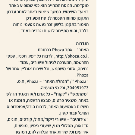
מוקדמת. הנוסח המחייב הוא כפי שמופיע באתר
במועד השימוש. המשך שימוש באתר לאחר עדכון
התקנון מהווה הסכמה לנוסח המעודכן.
האמור בתקנון בלשון זכר נעשה מטעמי נוחות
בלבד, והוא מתייחס לנשים וגברים כאחד.
הגדרות
האתר" – אתר Phoza בכתובת
http://phoza.co.il
, לרבות כל דפיו, תכניו, טפסי
ההרשמה, המערכת לניהול שיעורים, עמודי
נחיתה, אזורי משתמש, וכל שירות אונליין אחר של
Phoza.
"Phoza" / "הנהלת האתר" – Phoza, ח.פ.
304951973
, וכל מי מטעמה.
"משתמש" / "לקוח" – כל אדם ו/או תאגיד הגולש
באתר, משאיר פרטים, מבצע הרשמה, הזמנה או
תשלום באמצעות האתר, לרבות הורה/אפוטרופוס
הפועל עבור קטין.
"שירותים" – שיעורי ריקוד/מחול, קורסים, חוגים,
סדנאות, מסלולי מנוי, שיעורי ניסיון, מופעים,
אירועים וכל שירות אחר הנלווה להם, המוצע