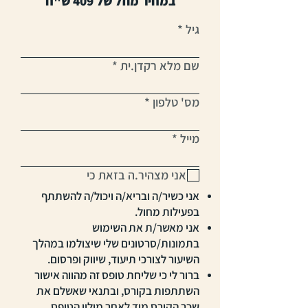
במחיר מוזל של 409 ש"ח
גיל
שם מלא רקדן.ית
מס' טלפון
מייל
אני מצהיר.ה בזאת כי
אני כשיר/ה ובריא/ה ויכול/ה להשתתף
בפעילות מחול.
אני מאשר/ת את השימוש
בתמונות/סרטונים שלי שיצולמו במהלך
השיעור לצורכי תיעוד, שיווק ופרסום.
ברור לי כי שליחת טופס זה מהווה אישור
השתתפות בקורס, ובתנאי שאשלם את
שכר הקורס מיד לאחר מילוי הטופס.